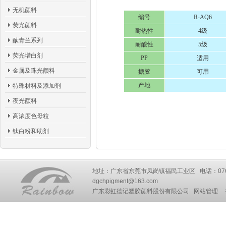
无机颜料
编号
R-AQ6
荧光颜料
耐热性
4级
酞青兰系列
耐酸性
5级
荧光增白剂
PP
适用
金属及珠光颜料
搪胶
可用
产地
特殊材料及添加剂
夜光颜料
高浓度色母粒
钛白粉和助剂
地址：广东省东莞市凤岗镇福民工业区 电话：0769-87777
dgchpigment@163.com
广东彩虹德记塑胶颜料股份有限公司
网站管理
技