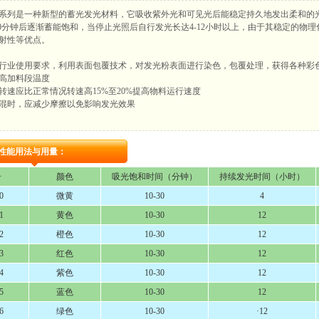
列是一种新型的蓄光发光材料，它吸收紫外光和可见光后能稳定持久地发出柔和的
-30分钟后逐渐蓄能饱和，当停止光照后自行发光长达4-12小时以上，由于其稳定的物
射性等优点。
业使用要求，利用表面包覆技术，对发光粉表面进行染色，包覆处理，获得各种彩
提高加料段温度
机的转速应比正常情况转速高15%至20%提高物料运行速度
料预混时，应减少摩擦以免影响发光效果
性能用法与用量：
号
颜色
吸光饱和时间（分钟）
持续发光时间（小时）
0
微黄
10-30
4
1
黄色
10-30
12
2
橙色
10-30
12
3
红色
10-30
12
4
紫色
10-30
12
5
蓝色
10-30
12
6
绿色
10-30
·12