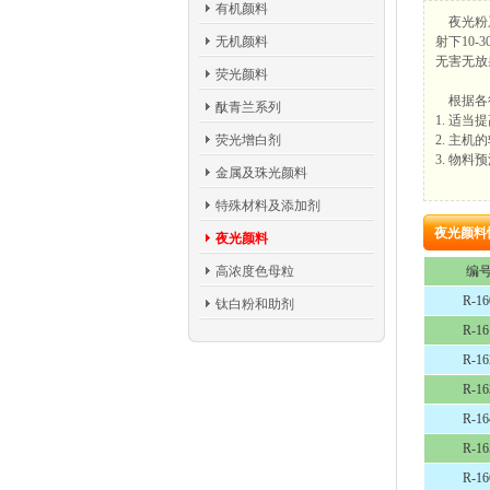
有机颜料
夜光粉系
无机颜料
射下10
无害无放
荧光颜料
根据各行
酞青兰系列
1. 适当
荧光增白剂
2. 主
3. 物
金属及珠光颜料
特殊材料及添加剂
夜光颜料
夜光颜料
高浓度色母粒
编
R-16
钛白粉和助剂
R-16
R-16
R-16
R-16
R-16
R-16