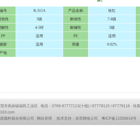
编号
R-311A
产品名称
玫红
耐热性
5级
耐候性
7-8级
耐酸性
4-5经
耐碱性
5级
PP
适用
PE
适用
搪胶
适用
用量
0.02%
产地
凤岗镇福民工业区 电话：0769-87777113(十线) / 87779115 / 87779116 传真
163.com
塑胶颜料股份有限公司
网站管理
技术支持：
东莞网络公司
粤ICP备11058919号