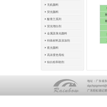
无机颜料
荧光颜料
酞青兰系列
荧光增白剂
金属及珠光颜料
特殊材料及添加剂
夜光颜料
高浓度色母粒
钛白粉和助剂
地址：广东省东莞市
dgchpigment@
广东彩虹德记