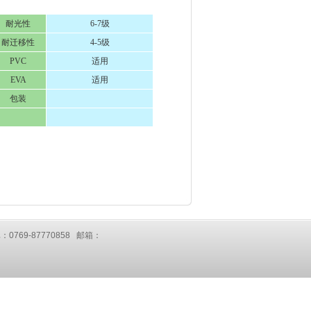
耐光性
6-7级
耐迁移性
4-5级
PVC
适用
EVA
适用
包装
：0769-87770858 邮箱：