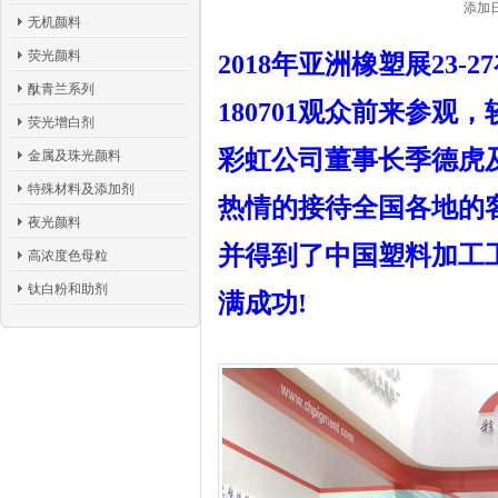
添加日
无机颜料
荧光颜料
2018年亚洲橡塑展23
酞青兰系列
180701观众前来参观，
荧光增白剂
彩虹公司董事长季德虎
金属及珠光颜料
特殊材料及添加剂
热情的接待全国各地的
夜光颜料
并得到了中国塑料加工
高浓度色母粒
钛白粉和助剂
满成功!