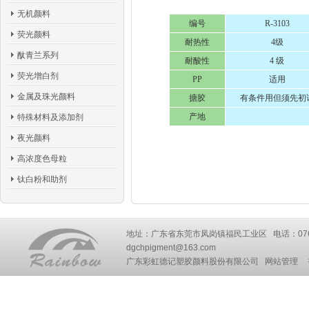
无机颜料
编号
R-3103
荧光颜料
耐热性
4级
酞青兰系列
耐酸性
4 级
荧光增白剂
PP
适用
金属及珠光颜料
搪胶
有条件用但须先初
产地
特殊材料及添加剂
夜光颜料
高浓度色母粒
钛白粉和助剂
地址：广东省东莞市凤岗镇福民工业区 电话：0769-87777
dgchpigment@163.com
广东彩虹德记塑胶颜料股份有限公司
网站管理
技