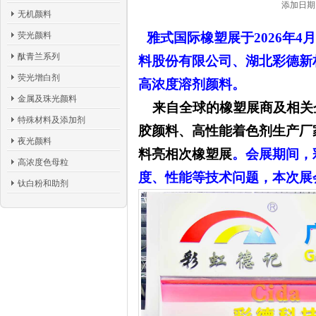
添加日期：
无机颜料
荧光颜料
雅式国际橡塑展于2026年4
酞青兰系列
料股份有限公司、
湖北彩德新
荧光增白剂
高浓度溶剂颜料
。
金属及珠光颜料
来自全球的橡塑展商及相关
特殊材料及添加剂
胶颜料、高性能着色剂生产厂
夜光颜料
料亮相次橡塑展
。会展期间，
高浓度色母粒
度、性能等技术问题，本次展
钛白粉和助剂